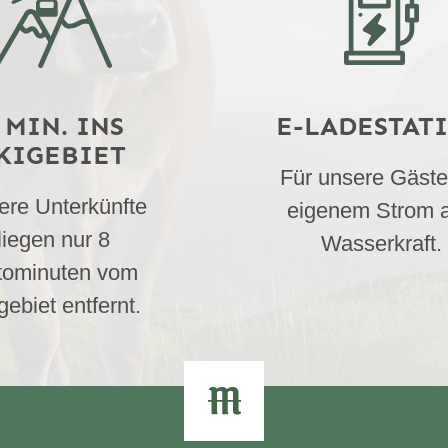
 MIN. INS
E-LADESTAT
KIGEBIET
Für unsere Gäste
ere Unterkünfte
eigenem Strom 
liegen nur 8
Wasserkraft.
tominuten vom
gebiet entfernt.