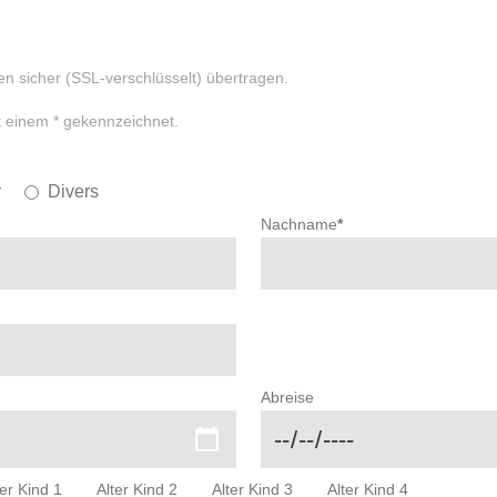
n sicher (SSL-verschlüsselt) übertragen.
it einem * gekennzeichnet.
r
Divers
Nachname
*
Abreise
ter Kind 1
Alter Kind 2
Alter Kind 3
Alter Kind 4