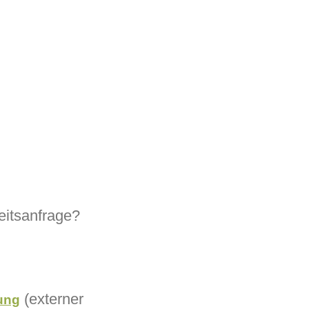
eitsanfrage?
(externer
rung