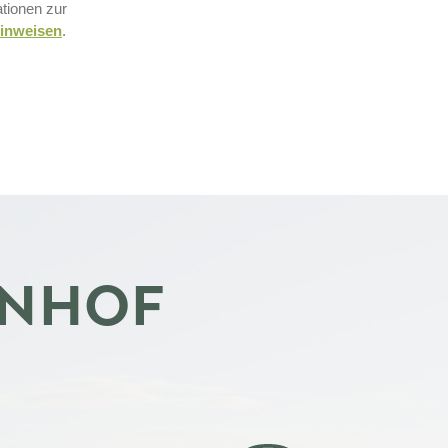
ationen zur
inweisen
.
ENHOF