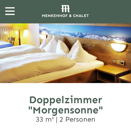
direkt zur Navigation
direkt zum Inhalt
Doppelzimmer
"Morgensonne"
33 m² | 2 Personen